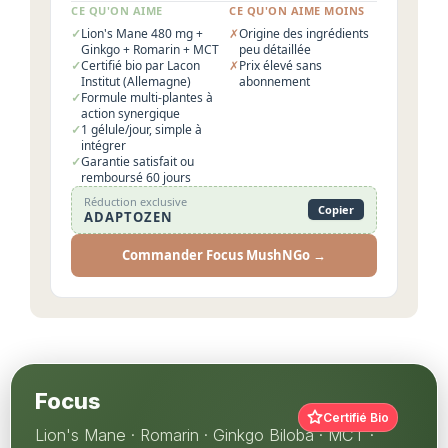
CE QU'ON AIME
CE QU'ON AIME MOINS
Lion's Mane 480 mg +
Origine des ingrédients
Ginkgo + Romarin + MCT
peu détaillée
Certifié bio par Lacon
Prix élevé sans
Institut (Allemagne)
abonnement
Formule multi-plantes à
action synergique
1 gélule/jour, simple à
intégrer
Garantie satisfait ou
remboursé 60 jours
Réduction exclusive
Copier
ADAPTOZEN
Commander Focus MushNGo →
Focus
Certifié Bio
Lion's Mane · Romarin · Ginkgo Biloba · MCT ·