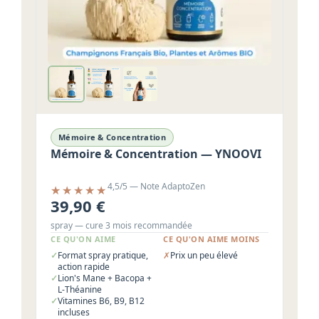
Mémoire & Concentration
Mémoire & Concentration — YNOOVI
4,5/5 — Note AdaptoZen
39,90 €
spray — cure 3 mois recommandée
CE QU'ON AIME
CE QU'ON AIME MOINS
Format spray pratique,
Prix un peu élevé
action rapide
Lion's Mane + Bacopa +
L-Théanine
Vitamines B6, B9, B12
incluses