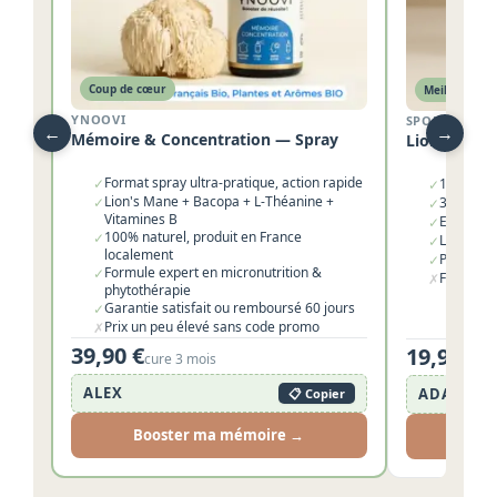
Coup de cœur
Meilleur rapp
YNOOVI
SPORELIFE
←
→
Mémoire & Concentration — Spray
Lion's Man
Format spray ultra-pratique, action rapide
✓
1000 mg 
✓
Lion's Mane + Bacopa + L-Théanine +
✓
30 % de p
✓
Vitamines B
Extrait p
✓
100% naturel, produit en France
✓
Livraison
✓
localement
Prix très
✓
Formule expert en micronutrition &
✓
Format p
✗
phytothérapie
Garantie satisfait ou remboursé 60 jours
✓
Prix un peu élevé sans code promo
✗
39,90 €
19,95 €
cure 3 mois
1 
ALEX
ADAPTOZ
📋 Copier
Booster ma mémoire →
Dé