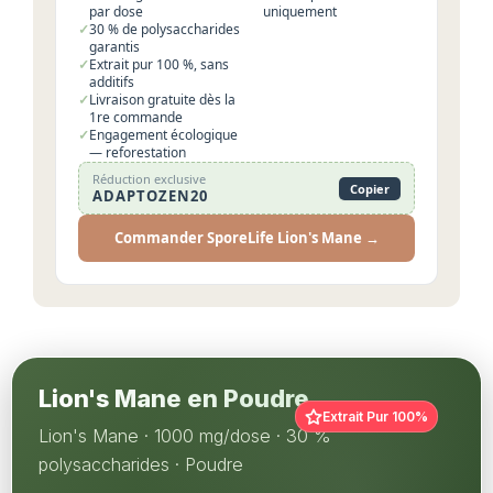
par dose
uniquement
30 % de polysaccharides
garantis
Extrait pur 100 %, sans
additifs
Livraison gratuite dès la
1re commande
Engagement écologique
— reforestation
Réduction exclusive
Copier
ADAPTOZEN20
Commander SporeLife Lion's Mane →
Lion's Mane en Poudre
Extrait Pur 100%
Lion's Mane · 1000 mg/dose · 30 %
polysaccharides · Poudre