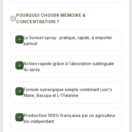
POURQUOI CHOISIR MÉMOIRE &
CONCENTRATION ?
Le
format spray
: pratique, rapide, à emporter
✓
partout
Action rapide
grâce à l'absorption sublinguale
✓
du spray
Formule
synergique simple
combinant Lion's
✓
Mane, Bacopa et L-Théanine
Production 100% française
par un agriculteur
✓
bio indépendant