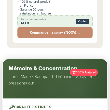
100 % naturel, produit
en France
Garantie 60 jours
satisfait ou remboursé
Réduction exclusive
Copier
ALEX
Commander le spray YNOOVI →
Mémoire & Concentration
100% Naturel
Lion's Mane · Bacopa · L-Théanine · Spray · 5
pressions/jour
CARACTÉRISTIQUES