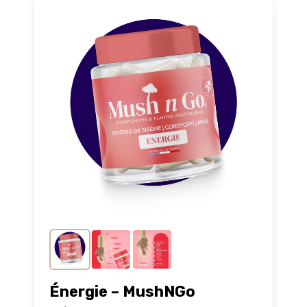
Énergie – MushNGo