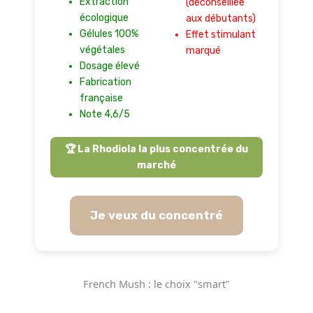
Extraction
(déconseillée
écologique
aux débutants)
Gélules 100%
Effet stimulant
végétales
marqué
Dosage élevé
Fabrication
française
Note 4,6/5
🏆 La Rhodiola la plus concentrée du
marché
Je veux du concentré
French Mush : le choix "smart"