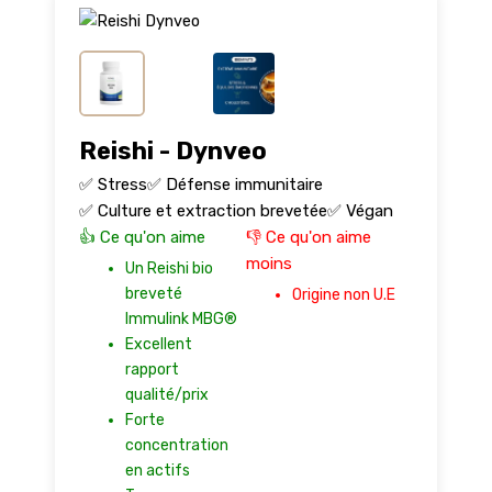
Reishi - Dynveo
✅ Stress
✅ Défense immunitaire
✅ Culture et extraction brevetée
✅ Végan
👍 Ce qu'on aime
👎 Ce qu'on aime
moins
Un Reishi bio
breveté
Origine non U.E
Immulink MBG®
Excellent
rapport
qualité/prix
Forte
concentration
en actifs