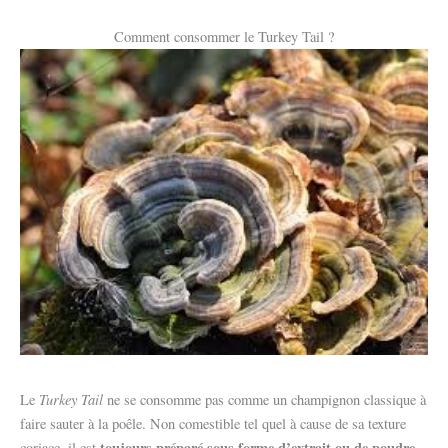
Comment consommer le Turkey Tail ?
Turkey Tail
Le
ne se consomme pas comme un champignon classique à
faire sauter à la poêle. Non comestible tel quel à cause de sa texture
toujours préparé sous forme d’extrait ou de poudre
coriace, il est
,