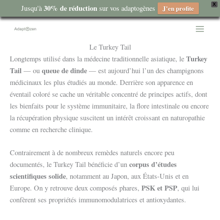
X
30% de réduction
Jusqu'à
sur vos adaptogènes
J'en profite
Aller
au
contenu
Le Turkey Tail
Turkey
Longtemps utilisé dans la médecine traditionnelle asiatique, le
Tail
queue de dinde
— ou
— est aujourd’hui l’un des champignons
médicinaux les plus étudiés au monde. Derrière son apparence en
éventail coloré se cache un véritable concentré de principes actifs, dont
les bienfaits pour le système immunitaire, la flore intestinale ou encore
la récupération physique suscitent un intérêt croissant en naturopathie
comme en recherche clinique.
Contrairement à de nombreux remèdes naturels encore peu
corpus d’études
documentés, le Turkey Tail bénéficie d’un
scientifiques solide
, notamment au Japon, aux États-Unis et en
PSK et PSP
Europe. On y retrouve deux composés phares,
, qui lui
confèrent ses propriétés immunomodulatrices et antioxydantes.