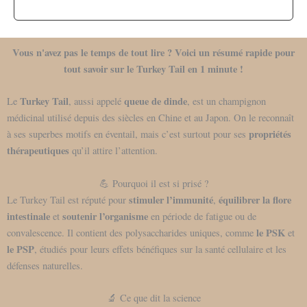
Vous n'avez pas le temps de tout lire ? Voici un résumé rapide pour
tout savoir sur le Turkey Tail en 1 minute !
Turkey Tail
queue de dinde
Le
, aussi appelé
, est un champignon
médicinal utilisé depuis des siècles en Chine et au Japon. On le reconnaît
propriétés
à ses superbes motifs en éventail, mais c’est surtout pour ses
thérapeutiques
qu’il attire l’attention.
💪 Pourquoi il est si prisé ?
stimuler l’immunité
équilibrer la flore
Le Turkey Tail est réputé pour
,
intestinale
soutenir l’organisme
et
en période de fatigue ou de
le PSK
convalescence. Il contient des polysaccharides uniques, comme
et
le PSP
, étudiés pour leurs effets bénéfiques sur la santé cellulaire et les
défenses naturelles.
🔬 Ce que dit la science