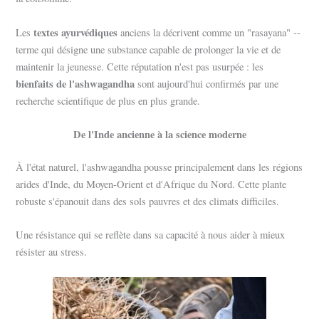
textes ayurvédiques
Les
anciens la décrivent comme un "rasayana" --
terme qui désigne une substance capable de prolonger la vie et de
maintenir la jeunesse. Cette réputation n'est pas usurpée : les
bienfaits de l'ashwagandha
sont aujourd'hui confirmés par une
recherche scientifique de plus en plus grande.
De l'Inde ancienne à la science moderne
À l'état naturel, l'ashwagandha pousse principalement dans les régions
arides d'Inde, du Moyen-Orient et d'Afrique du Nord. Cette plante
robuste s'épanouit dans des sols pauvres et des climats difficiles.
Une résistance qui se reflète dans sa capacité à nous aider à mieux
résister au stress.