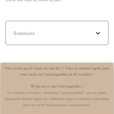
Sommaire
Vous n'avez pas le temps de tout lire ? Voici un résumé rapide pour
tout savoir sur
l'ashwagandha
en 60 secondes !
Qu'est-ce que l'ashwagandha ?
🟢
withania somnifera
Le
, surnommée "ginseng indien", est une plante
adaptogène utilisée depuis des millénaires dans la médecine ayurvédique
pour ses vertus thérapeutiques exceptionnelles.